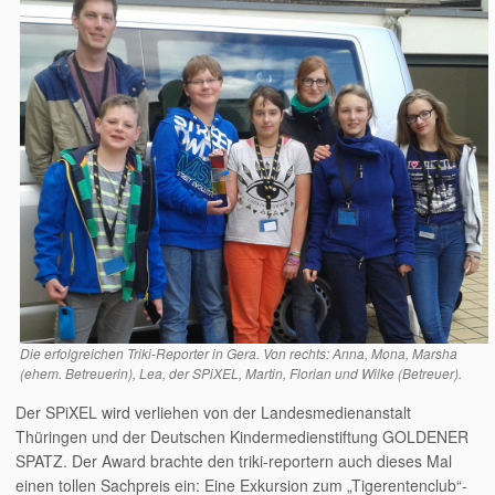
Die erfolgreichen Triki-Reporter in Gera. Von rechts: Anna, Mona, Marsha
(ehem. Betreuerin), Lea, der SPiXEL, Martin, Florian und Wilke (Betreuer).
Der SPiXEL wird verliehen von der Landesmedienanstalt
Thüringen und der Deutschen Kindermedienstiftung GOLDENER
SPATZ. Der Award brachte den triki-reportern auch dieses Mal
einen tollen Sachpreis ein: Eine Exkursion zum „Tigerentenclub“-