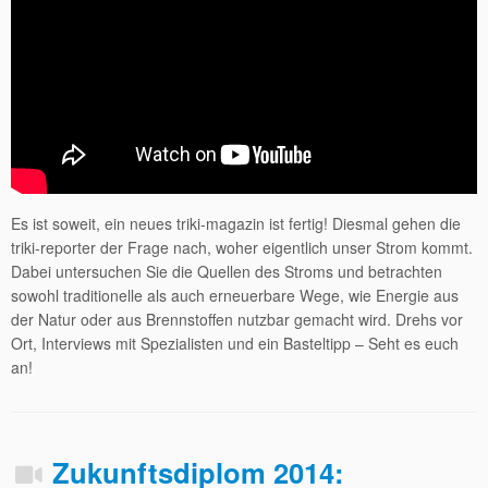
Es ist soweit, ein neues triki-magazin ist fertig! Diesmal gehen die
triki-reporter der Frage nach, woher eigentlich unser Strom kommt.
Dabei untersuchen Sie die Quellen des Stroms und betrachten
sowohl traditionelle als auch erneuerbare Wege, wie Energie aus
der Natur oder aus Brennstoffen nutzbar gemacht wird. Drehs vor
Ort, Interviews mit Spezialisten und ein Basteltipp – Seht es euch
an!
Zukunftsdiplom 2014: