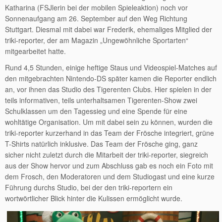
Katharina (FSJlerin bei der mobilen Spieleaktion) noch vor
Sonnenaufgang am 26. September auf den Weg Richtung
Stuttgart. Diesmal mit dabei war Frederik, ehemaliges Mitglied der
triki-reporter, der am Magazin „Ungewöhnliche Sportarten“
mitgearbeitet hatte.
Rund 4,5 Stunden, einige heftige Staus und Videospiel-Matches auf
den mitgebrachten Nintendo-DS später kamen die Reporter endlich
an, vor ihnen das Studio des Tigerenten Clubs. Hier spielen in der
teils informativen, teils unterhaltsamen Tigerenten-Show zwei
Schulklassen um den Tagessieg und eine Spende für eine
wohltätige Organisation. Um mit dabei sein zu können, wurden die
triki-reporter kurzerhand in das Team der Frösche integriert, grüne
T-Shirts natürlich inklusive. Das Team der Frösche ging, ganz
sicher nicht zuletzt durch die Mitarbeit der triki-reporter, siegreich
aus der Show hervor und zum Abschluss gab es noch ein Foto mit
dem Frosch, den Moderatoren und dem Studiogast und eine kurze
Führung durchs Studio, bei der den triki-reportern ein
wortwörtlicher Blick hinter die Kulissen ermöglicht wurde.