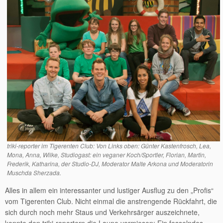
triki-reporter im Tigerenten Club: Von Links oben: Günter Kastenfrosch, Lea,
Mona, Anna, Wilke, Studiogast: ein veganer Koch/Sportler, Florian, Martin,
Frederik, Katharina, der Studio-DJ, Moderator Malte Arkona und Moderatorin
Muschda Sherzada.
Alles in allem ein interessanter und lustiger Ausflug zu den „Profis“
vom Tigerenten Club. Nicht einmal die anstrengende Rückfahrt, die
sich durch noch mehr Staus und Verkehrsärger auszeichnete,
konnte den triki-reportern die Laune vermiesen: Ein fesselndes